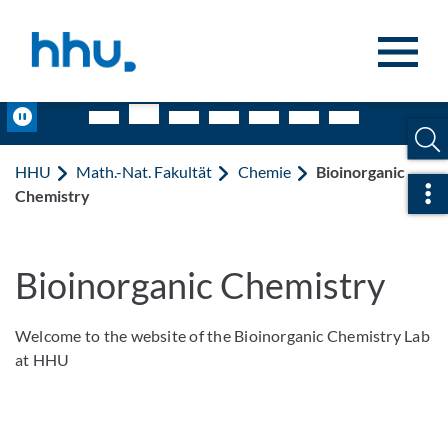
Zum Inhalt springen
Zur Suche springen
Pause
HHU
Math.-Nat. Fakultät
Chemie
Bioinorganic
Sch
Chemistry
Bioinorganic Chemistry
Welcome to the website of the Bioinorganic Chemistry Lab
at HHU