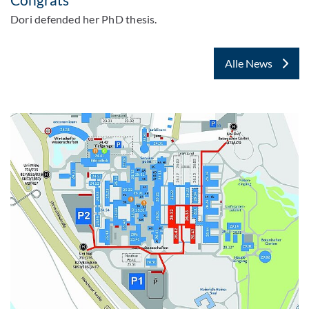
Dori defended her PhD thesis.
Alle News